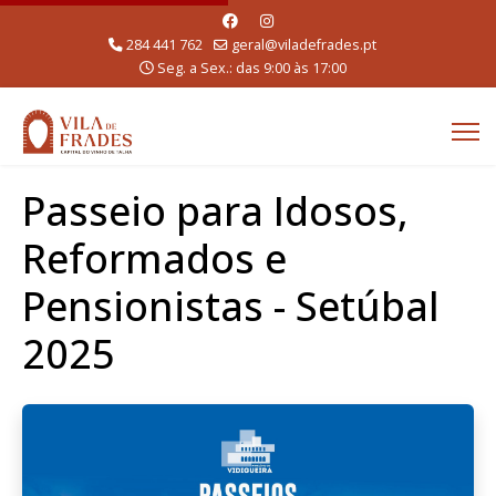
284 441 762
geral@viladefrades.pt
Seg. a Sex.: das 9:00 às 17:00
Passeio para Idosos,
Reformados e
Pensionistas - Setúbal
2025