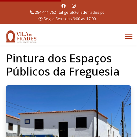
284 441 762
geral@viladefrades.pt
Seg. a Sex.: das 9:00 às 17:00
Pintura dos Espaços
Públicos da Freguesia