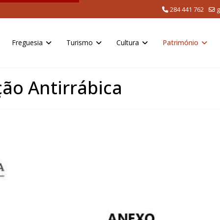
284 441 762
g
Freguesia
Turismo
Cultura
Património
ão Antirrábica