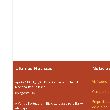
Últimas Notícias
Notícias
Vitifrades
Apoio à Divulgação: Recrutamento da Guarda
Nacional Republicana
Campanha d
06 agosto 2026
Empreitada
A Volta a Portugal em Bicicleta passa pelo Baixo
de Vila de 
Alentejo