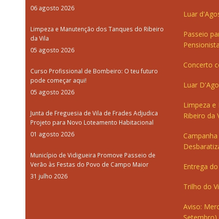
06 agosto 2026
Luar d'Ago
Limpeza e Manutenção dos Tanques do Ribeiro
Passeio pa
da Vila
Pensionista
05 agosto 2026
Concerto c
Curso Profissional de Bombeiro: O teu futuro
pode começar aqui!
Luar D'Ago
05 agosto 2026
Limpeza e
Junta de Freguesia de Vila de Frades Adjudica
Ribeiro da V
Projeto para Novo Loteamento Habitacional
01 agosto 2026
Campanha 
Desbaratiz
Município de Vidigueira Promove Passeio de
Verão às Festas do Povo de Campo Maior
Entrega do 
31 julho 2026
Trilho do V
Aviso: Merc
Setembro)