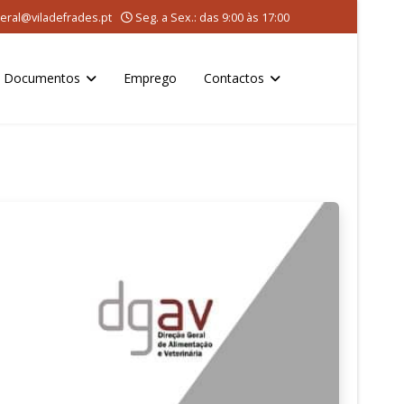
eral@viladefrades.pt
Seg. a Sex.: das 9:00 às 17:00
Documentos
Emprego
Contactos