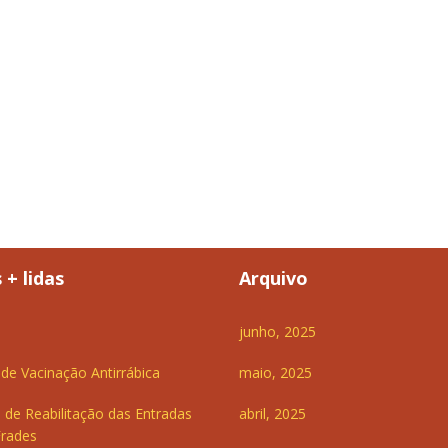
 + lidas
Arquivo
junho, 2025
e Vacinação Antirrábica
maio, 2025
 de Reabilitação das Entradas
abril, 2025
Frades