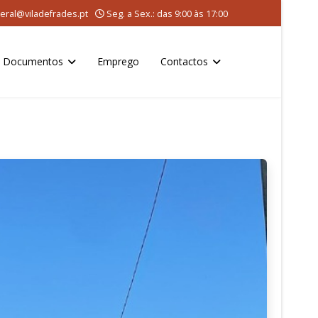
eral@viladefrades.pt
Seg. a Sex.: das 9:00 às 17:00
Documentos
Emprego
Contactos