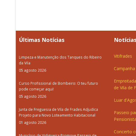
Últimas Notícias
Notícias
Vitifrades
Limpeza e Manutenção dos Tanques do Ribeiro
da Vila
Campanha d
05 agosto 2026
Empreitada
Curso Profissional de Bombeiro: O teu futuro
de Vila de 
pode começar aqui!
05 agosto 2026
Luar d'Ago
Junta de Freguesia de Vila de Frades Adjudica
Passeio pa
Projeto para Novo Loteamento Habitacional
Pensionista
01 agosto 2026
Concerto c
Município de Vidigueira Promove Passeio de