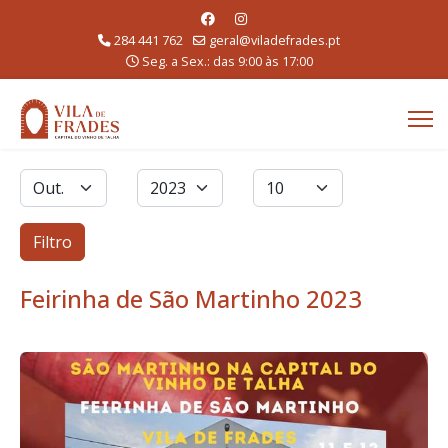
284 441 762
geral@viladefrades.pt
Seg. a Sex.: das 9:00 às 17:00
Filtros
Mês
Ano
Qtd. a exibir
Filtro
Feirinha de São Martinho 2023