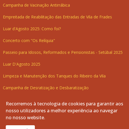
Campanha de Vacinação Antirrábica
Empreitada de Reabilitação das Entradas de Vila de Frades
Luar d'Agosto 2025: Como foi?
Concerto com "Os Relíquia"
Passeio para Idosos, Reformados e Pensionistas - Setúbal 2025
Luar D'Agosto 2025
Limpeza e Manutenção dos Tanques do Ribeiro da Vila
Campanha de Desratização e Desbaratização
Entrega do "Kit Fialho de Almeida" 2025
Recorremos à tecnologia de cookies para garantir aos
nosso utilizadores a melhor experiência ao navegar
Trilho do Vinho de Talha
no nosso website.
Aviso: Mercado da Vila (Agosto e Setembro)