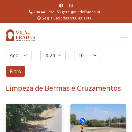
284 441 762
geral@viladefrades.pt
Seg. a Sex.: das 9:00 às 17:00
Filtros
Mês
Ano
Qtd. a exibir
Filtro
Limpeza de Bermas e Cruzamentos