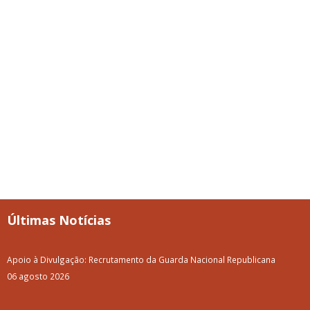
Últimas Notícias
Apoio à Divulgação: Recrutamento da Guarda Nacional Republicana
06 agosto 2026
A Volta a Portugal em Bicicleta passa pelo Baixo Alentejo