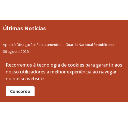
Últimas Notícias
Apoio à Divulgação: Recrutamento da Guarda Nacional Republicana
06 agosto 2026
A Volta a Portugal em Bicicleta passa pelo Baixo Alentejo
Recorremos à tecnologia de cookies para garantir aos
06 agosto 2026
nosso utilizadores a melhor experiência ao navegar
no nosso website.
Limpeza e Manutenção dos Tanques do Ribeiro da Vila
05 agosto 2026
Concordo
Curso Profissional de Bombeiro: O teu futuro pode começar aqui!
05 agosto 2026
Junta de Freguesia de Vila de Frades Adjudica Projeto para Novo
Loteamento Habitacional