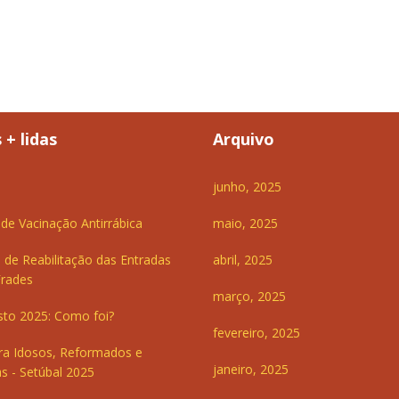
 + lidas
Arquivo
junho, 2025
e Vacinação Antirrábica
maio, 2025
 de Reabilitação das Entradas
abril, 2025
Frades
março, 2025
sto 2025: Como foi?
fevereiro, 2025
ra Idosos, Reformados e
janeiro, 2025
s - Setúbal 2025