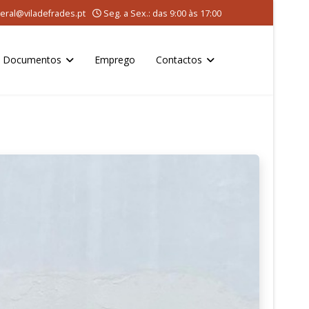
eral@viladefrades.pt
Seg. a Sex.: das 9:00 às 17:00
Documentos
Emprego
Contactos