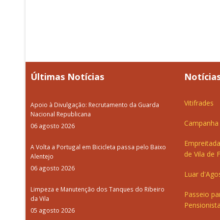
Últimas Notícias
Notícias
Vitifrades
Apoio à Divulgação: Recrutamento da Guarda
Nacional Republicana
Campanha d
06 agosto 2026
Empreitada
A Volta a Portugal em Bicicleta passa pelo Baixo
de Vila de 
Alentejo
06 agosto 2026
Luar d'Ago
Limpeza e Manutenção dos Tanques do Ribeiro
Passeio pa
da Vila
Pensionista
05 agosto 2026