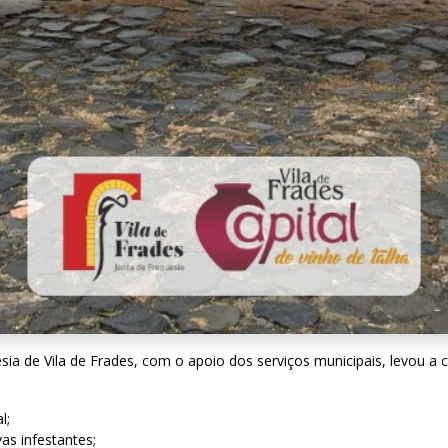
esia de Vila de Frades, com o apoio dos serviços municipais, levou 
l;
as infestantes;