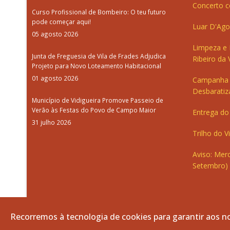
Concerto c
Curso Profissional de Bombeiro: O teu futuro
pode começar aqui!
Luar D'Ago
05 agosto 2026
Limpeza e
Junta de Freguesia de Vila de Frades Adjudica
Ribeiro da V
Projeto para Novo Loteamento Habitacional
01 agosto 2026
Campanha 
Desbaratiz
Município de Vidigueira Promove Passeio de
Verão às Festas do Povo de Campo Maior
Entrega do 
31 julho 2026
Trilho do V
Aviso: Merc
Setembro)
Recorremos à tecnologia de cookies para garantir aos no
© 2026 Freguesia de Vila de Frades. Todos os direitos re