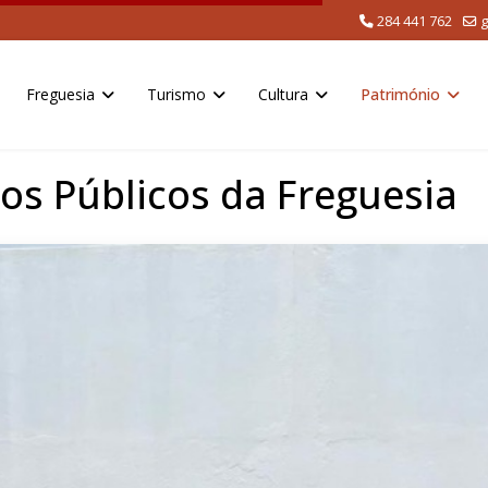
284 441 762
g
Freguesia
Turismo
Cultura
Património
s Públicos da Freguesia