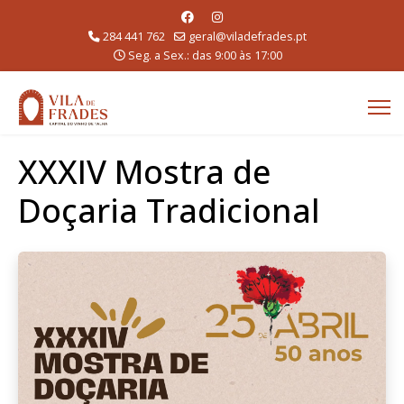
284 441 762
geral@viladefrades.pt
Seg. a Sex.: das 9:00 às 17:00
XXXIV Mostra de
Doçaria Tradicional