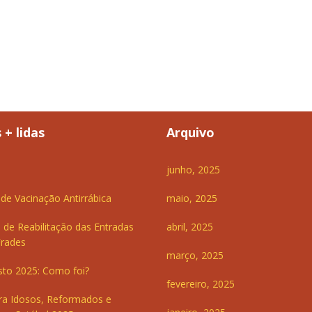
 + lidas
Arquivo
junho, 2025
e Vacinação Antirrábica
maio, 2025
 de Reabilitação das Entradas
abril, 2025
Frades
março, 2025
sto 2025: Como foi?
fevereiro, 2025
ra Idosos, Reformados e