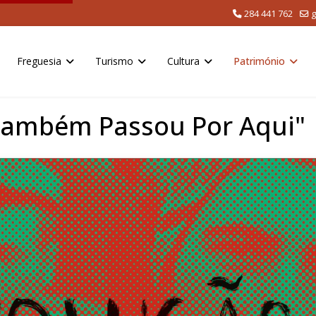
284 441 762
g
Freguesia
Turismo
Cultura
Património
 Também Passou Por Aqui"