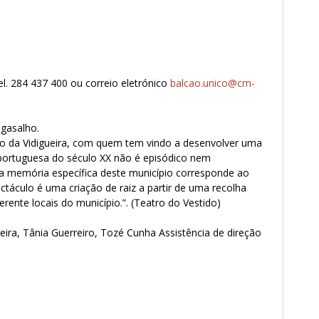
el. 284 437 400 ou correio eletrónico
balcao.unico@cm-
agasalho.
pio da Vidigueira, com quem tem vindo a desenvolver uma
a portuguesa do século XX não é episódico nem
a memória específica deste município corresponde ao
áculo é uma criação de raiz a partir de uma recolha
rente locais do município.”. (Teatro do Vestido)
eira, Tânia Guerreiro, Tozé Cunha Assistência de direção