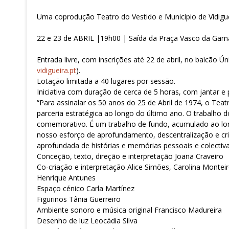
Uma coprodução Teatro do Vestido e Município de Vidigu
22 e 23 de ABRIL |19h00 | Saída da Praça Vasco da Gam
Entrada livre, com inscrições até 22 de abril, no balcão Ú
vidigueira.pt
).
Lotação limitada a 40 lugares por sessão.
Iniciativa com duração de cerca de 5 horas, com jantar e
“Para assinalar os 50 anos do 25 de Abril de 1974, o Te
parceria estratégica ao longo do último ano. O trabalho 
comemorativo. É um trabalho de fundo, acumulado ao lon
nosso esforço de aprofundamento, descentralização e cr
aprofundada de histórias e memórias pessoais e colectivas
Conceção, texto, direção e interpretação Joana Craveiro
Co-criação e interpretação Alice Simões, Carolina Montei
Henrique Antunes
Espaço cénico Carla Martínez
Figurinos Tânia Guerreiro
Ambiente sonoro e música original Francisco Madureira
Desenho de luz Leocádia Silva