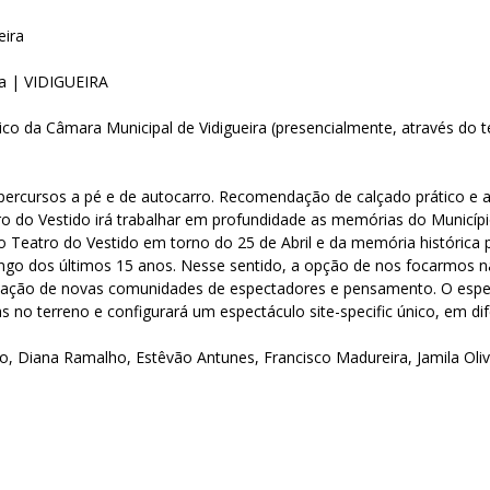
eira
a | VIDIGUEIRA
nico da Câmara Municipal de Vidigueira (presencialmente, através do t
 percursos a pé e de autocarro. Recomendação de calçado prático e 
atro do Vestido irá trabalhar em profundidade as memórias do Municí
do Teatro do Vestido em torno do 25 de Abril e da memória históric
go dos últimos 15 anos. Nesse sentido, a opção de nos focarmos n
iação de novas comunidades de espectadores e pensamento. O espect
 no terreno e configurará um espectáculo site-specific único, em dife
ro, Diana Ramalho, Estêvão Antunes, Francisco Madureira, Jamila Oliv