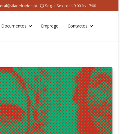
eral@viladefrades.pt
Seg. a Sex.: das 9:00 às 17:00
Documentos
Emprego
Contactos