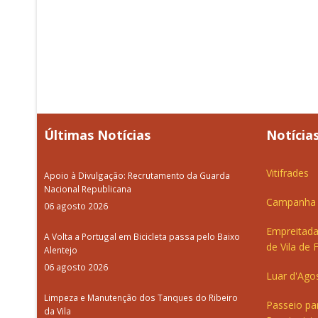
Últimas Notícias
Notícias
Vitifrades
Apoio à Divulgação: Recrutamento da Guarda
Nacional Republicana
Campanha d
06 agosto 2026
Empreitada
A Volta a Portugal em Bicicleta passa pelo Baixo
de Vila de 
Alentejo
06 agosto 2026
Luar d'Ago
Limpeza e Manutenção dos Tanques do Ribeiro
Passeio pa
da Vila