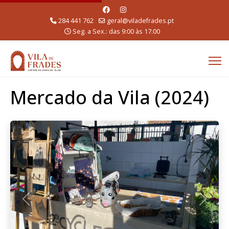
284 441 762
geral@viladefrades.pt
Seg. a Sex.: das 9:00 às 17:00
Mercado da Vila (2024)
Anterior
Seguint