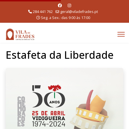
284 441 762
geral@viladefrades.pt
Seg. a Sex.: das 9:00 às 17:00
Estafeta da Liberdade