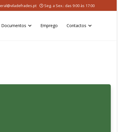
eral@viladefrades.pt
Seg. a Sex.: das 9:00 às 17:00
Documentos
Emprego
Contactos