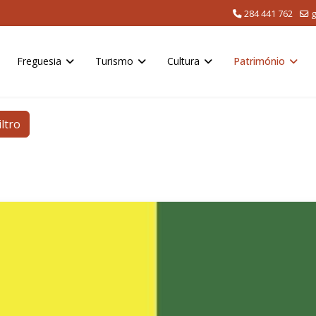
284 441 762
g
Freguesia
Turismo
Cultura
Património
iltro