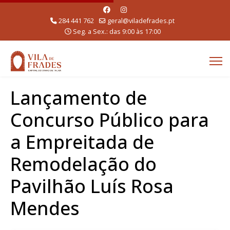
284 441 762
geral@viladefrades.pt
Seg. a Sex.: das 9:00 às 17:00
Lançamento de
Concurso Público para
a Empreitada de
Remodelação do
Pavilhão Luís Rosa
Mendes