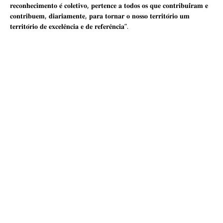
𝐫𝐞𝐜𝐨𝐧𝐡𝐞𝐜𝐢𝐦𝐞𝐧𝐭𝐨 𝐞́ 𝐜𝐨𝐥𝐞𝐭𝐢𝐯𝐨, 𝐩𝐞𝐫𝐭𝐞𝐧𝐜𝐞 𝐚 𝐭𝐨𝐝𝐨𝐬 𝐨𝐬 𝐪𝐮𝐞 𝐜𝐨𝐧𝐭𝐫𝐢𝐛𝐮𝐢́𝐫𝐚𝐦 𝐞
𝐜𝐨𝐧𝐭𝐫𝐢𝐛𝐮𝐞𝐦, 𝐝𝐢𝐚𝐫𝐢𝐚𝐦𝐞𝐧𝐭𝐞, 𝐩𝐚𝐫𝐚 𝐭𝐨𝐫𝐧𝐚𝐫 𝐨 𝐧𝐨𝐬𝐬𝐨 𝐭𝐞𝐫𝐫𝐢𝐭𝐨́𝐫𝐢𝐨 𝐮𝐦
𝐭𝐞𝐫𝐫𝐢𝐭𝐨́𝐫𝐢𝐨 𝐝𝐞 𝐞𝐱𝐜𝐞𝐥𝐞̂𝐧𝐜𝐢𝐚 𝐞 𝐝𝐞 𝐫𝐞𝐟𝐞𝐫𝐞̂𝐧𝐜𝐢𝐚”.