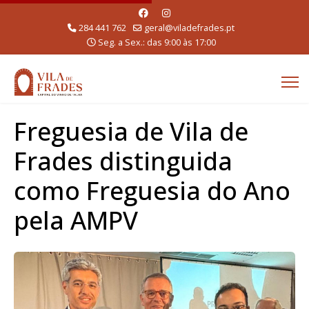
284 441 762
geral@viladefrades.pt
Seg. a Sex.: das 9:00 às 17:00
Freguesia de Vila de
Frades distinguida
como Freguesia do Ano
pela AMPV