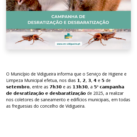
O Município de Vidigueira informa que o Serviço de Higiene e
Limpeza Municipal efetua, nos dias 𝟭, 𝟮, 𝟯, 𝟰 e 𝟱 de
𝘀𝗲𝘁𝗲𝗺𝗯𝗿𝗼, entre as 𝟳𝗵𝟯𝟬 e as 𝟭𝟯𝗵𝟯𝟬, a 𝟱ª 𝗰𝗮𝗺𝗽𝗮𝗻𝗵𝗮
𝗱𝗲 𝗱𝗲𝘀𝗿𝗮𝘁𝗶𝘇𝗮𝗰̧𝗮̃𝗼 𝗲 𝗱𝗲𝘀𝗯𝗮𝗿𝗮𝘁𝗶𝘇𝗮𝗰̧𝗮̃𝗼 de 2025, a realizar
nos coletores de saneamento e edifícios municipais, em todas
as freguesias do concelho de Vidigueira.