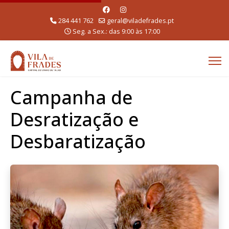
284 441 762
geral@viladefrades.pt
Seg. a Sex.: das 9:00 às 17:00
Campanha de
Desratização e
Desbaratização