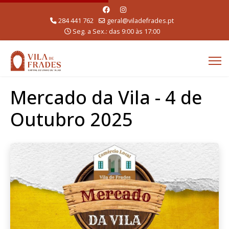
284 441 762
geral@viladefrades.pt
Seg. a Sex.: das 9:00 às 17:00
Mercado da Vila - 4 de
Outubro 2025