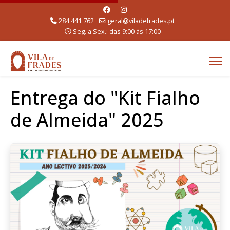
284 441 762
geral@viladefrades.pt
Seg. a Sex.: das 9:00 às 17:00
Entrega do "Kit Fialho
de Almeida" 2025