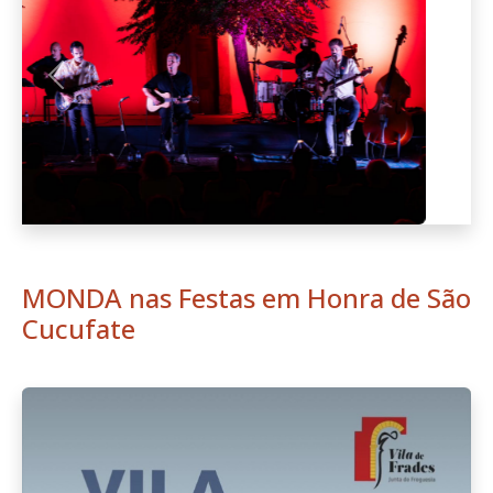
Anterior
Seguint
MONDA nas Festas em Honra de São
Cucufate