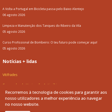
A Volta a Portugal em Bicicleta passa pelo Baixo Alentejo
06 agosto 2026
Limpeza e Manutenção dos Tanques do Ribeiro da Vila
05 agosto 2026
Curso Profissional de Bombeiro: O teu futuro pode começar aqui!
05 agosto 2026
Notícias + lidas
Vitifrades
Campanha de Vacinação Antirrábica
Recorremos à tecnologia de cookies para garantir aos
Empreitada de Reabilitação das Entradas de Vila de Frades
nosso utilizadores a melhor experiência ao navegar
no nosso website.
Luar d'Agosto 2025: Como foi?