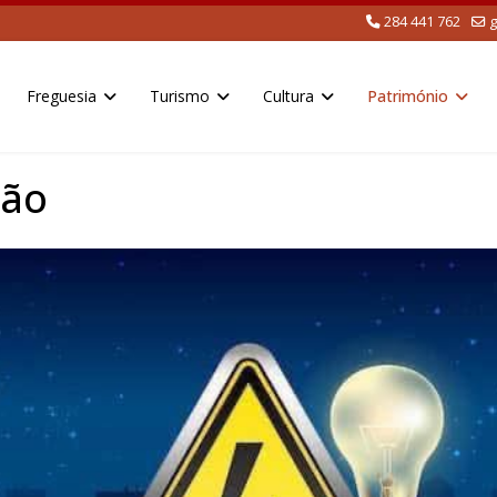
284 441 762
g
Freguesia
Turismo
Cultura
Património
ção