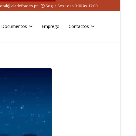
eral@viladefrades.pt
Seg. a Sex.: das 9:00 às 17:00
Documentos
Emprego
Contactos