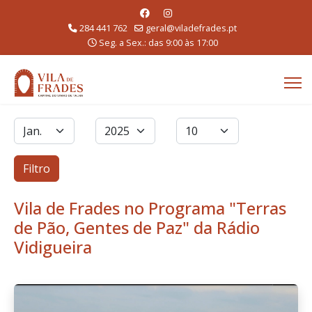
284 441 762
geral@viladefrades.pt
Seg. a Sex.: das 9:00 às 17:00
Filtros
Mês
Ano
Qtd. a exibir
Filtro
Vila de Frades no Programa "Terras
de Pão, Gentes de Paz" da Rádio
Vidigueira