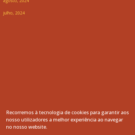
agosto, 2024
julho, 2024
Recorremos à tecnologia de cookies para garantir aos
nosso utilizadores a melhor experiência ao navegar
© 2026 Freguesia de Vila de Frades. Todos os direitos
no nosso website.
reservados.