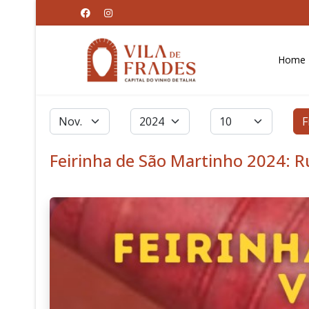
Home
Filtros
Mês
Ano
Qtd. a exibir
F
Feirinha de São Martinho 2024: 