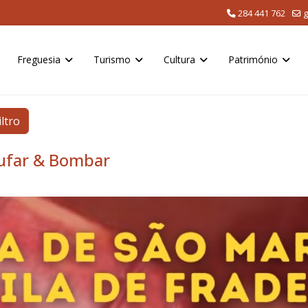
284 441 762
g
Freguesia
Turismo
Cultura
Património
iltro
Rufar & Bombar