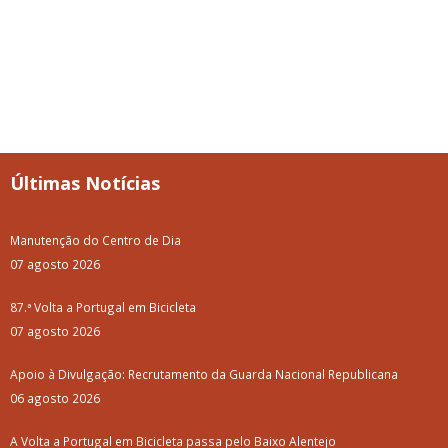
Notícias + lidas
Vitifrades
Campanha de Vacinação Antirrábica
Empreitada de Reabilitação das Entradas de Vila de Frades
Luar d'Agosto 2025: Como foi?
Concerto com "Os Relíquia"
Passeio para Idosos, Reformados e Pensionistas - Setúbal 2025
Luar D'Agosto 2025
Limpeza e Manutenção dos Tanques do Ribeiro da Vila
Campanha de Desratização e Desbaratização