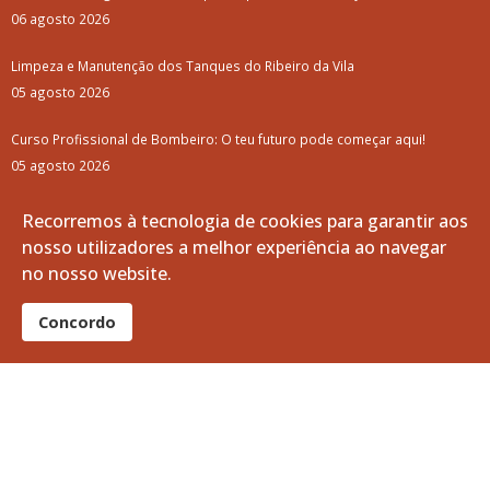
Entrega do "Kit Fialho de Almeida" 2025
Trilho do Vinho de Talha
Aviso: Mercado da Vila (Agosto e Setembro)
Arquivo
Recorremos à tecnologia de cookies para garantir aos
junho, 2025
nosso utilizadores a melhor experiência ao navegar
maio, 2025
no nosso website.
abril, 2025
Concordo
março, 2025
fevereiro, 2025
janeiro, 2025
dezembro, 2024