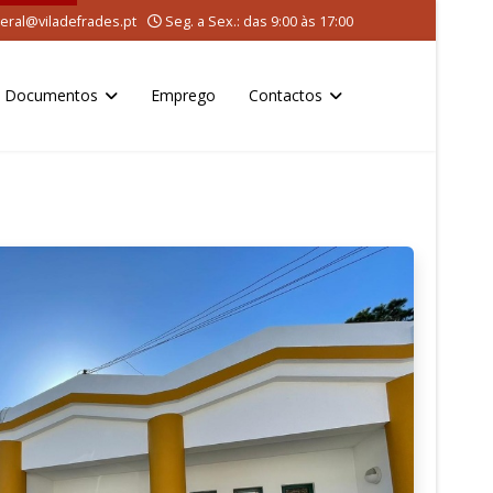
eral@viladefrades.pt
Seg. a Sex.: das 9:00 às 17:00
Documentos
Emprego
Contactos