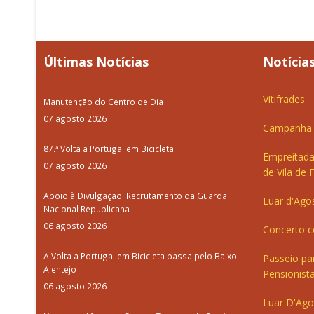
Últimas Notícias
Notícias
Vitifrades
Manutenção do Centro de Dia
07 agosto 2026
Campanha d
87.ª Volta a Portugal em Bicicleta
Empreitada
07 agosto 2026
de Vila de 
Apoio à Divulgação: Recrutamento da Guarda
Luar d'Ago
Nacional Republicana
06 agosto 2026
Concerto c
A Volta a Portugal em Bicicleta passa pelo Baixo
Passeio pa
Alentejo
Pensionista
06 agosto 2026
Luar D'Ago