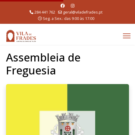
284 441 762
geral@viladefrades.pt
Seg. a Sex.: das 9:00 às 17:00
Assembleia de
Freguesia