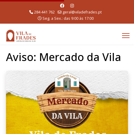
284 441 762
geral@viladefrades.pt
Seg. a Sex.: das 9:00 às 17:00
Aviso: Mercado da Vila