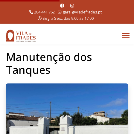
284 441 762
geral@viladefrades.pt
Seg. a Sex.: das 9:00 às 17:00
Manutenção dos
Tanques