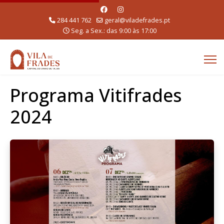
284 441 762
geral@viladefrades.pt
Seg. a Sex.: das 9:00 às 17:00
Programa Vitifrades
2024