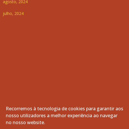
agosto, 2024
julho, 2024
Recorremos à tecnologia de cookies para garantir aos
nosso utilizadores a melhor experiência ao navegar
© 2026 Freguesia de Vila de Frades. Todos os direitos
no nosso website.
reservados.