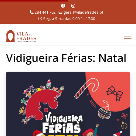
284 441 762
geral@viladefrades.pt
Seg. a Sex.: das 9:00 às 17:00
Vidigueira Férias: Natal