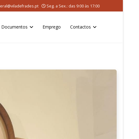
eral@viladefrades.pt
Seg. a Sex.: das 9:00 às 17:00
Documentos
Emprego
Contactos