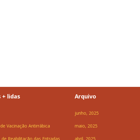
 + lidas
Arquivo
junho, 2025
e Vacinação Antirrábica
maio, 2025
 de Reabilitação das Entradas
abril, 2025