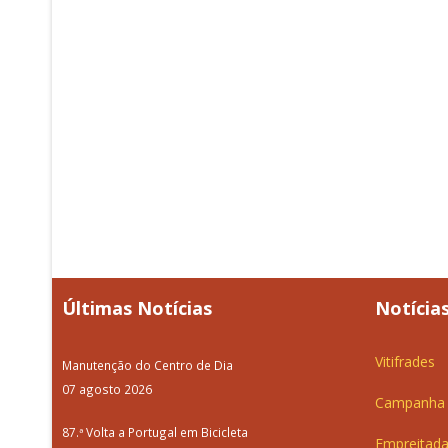
Últimas Notícias
Notícias
Vitifrades
Manutenção do Centro de Dia
07 agosto 2026
Campanha d
87.ª Volta a Portugal em Bicicleta
Empreitada