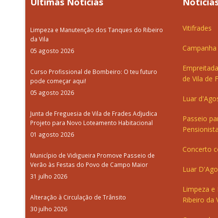
Últimas Notícias
Notícias
Vitifrades
Limpeza e Manutenção dos Tanques do Ribeiro
da Vila
Campanha d
05 agosto 2026
Empreitada
Curso Profissional de Bombeiro: O teu futuro
de Vila de 
pode começar aqui!
05 agosto 2026
Luar d'Ago
Junta de Freguesia de Vila de Frades Adjudica
Passeio pa
Projeto para Novo Loteamento Habitacional
Pensionista
01 agosto 2026
Concerto c
Município de Vidigueira Promove Passeio de
Verão às Festas do Povo de Campo Maior
Luar D'Ago
31 julho 2026
Limpeza e
Alteração à Circulação de Trânsito
Ribeiro da V
30 julho 2026