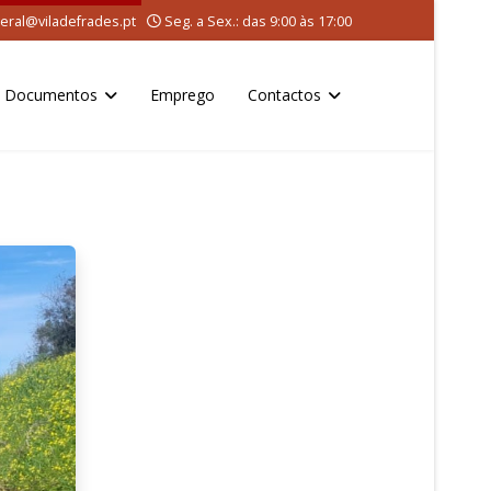
eral@viladefrades.pt
Seg. a Sex.: das 9:00 às 17:00
Documentos
Emprego
Contactos