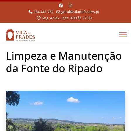
284 441 762
geral@viladefrades.pt
Seg. a Sex.: das 9:00 às 17:00
Limpeza e Manutenção
da Fonte do Ripado