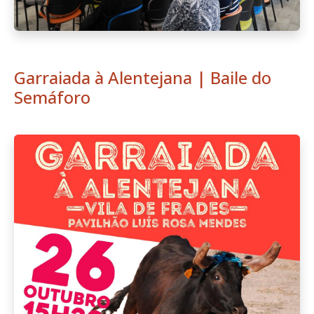
Garraiada à Alentejana | Baile do
Semáforo