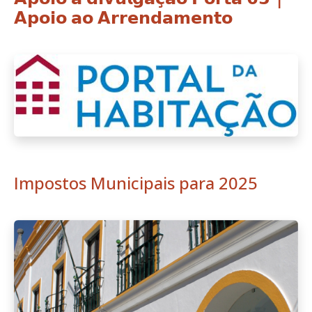
𝗔𝗽𝗼𝗶𝗼 𝗮𝗼 𝗔𝗿𝗿𝗲𝗻𝗱𝗮𝗺𝗲𝗻𝘁𝗼
Impostos Municipais para 2025