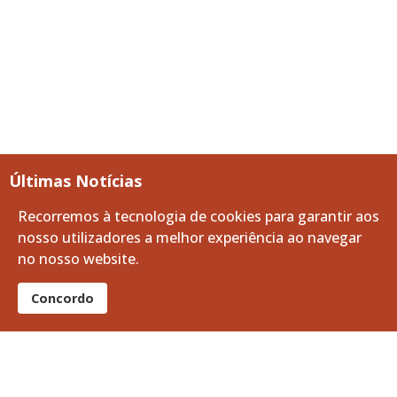
Últimas Notícias
Recorremos à tecnologia de cookies para garantir aos
Apoio à Divulgação: Recrutamento da Guarda Nacional Republicana
nosso utilizadores a melhor experiência ao navegar
06 agosto 2026
no nosso website.
A Volta a Portugal em Bicicleta passa pelo Baixo Alentejo
Concordo
06 agosto 2026
Limpeza e Manutenção dos Tanques do Ribeiro da Vila
05 agosto 2026