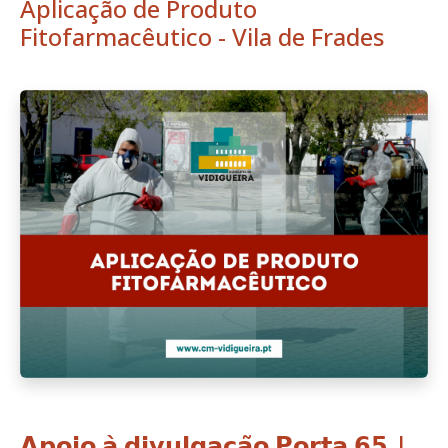
Aplicação de Produto
Fitofarmacêutico - Vila de Frades
𝗔𝗽𝗼𝗶𝗼 𝗮̀ 𝗱𝗶𝘃𝘂𝗹𝗴𝗮𝗰̧𝗮̃𝗼 𝗣𝗼𝗿𝘁𝗮 𝟲𝟱 |