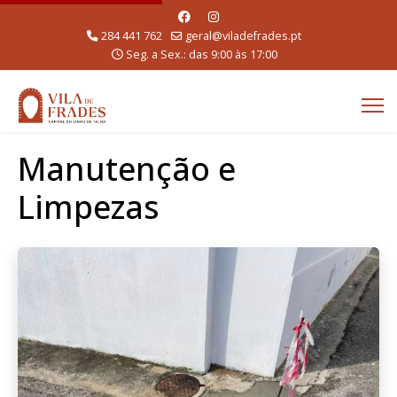
284 441 762
geral@viladefrades.pt
Seg. a Sex.: das 9:00 às 17:00
Manutenção e
Limpezas