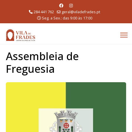
284 441 762
geral@viladefrades.pt
Seg. a Sex.: das 9:00 às 17:00
Assembleia de
Freguesia