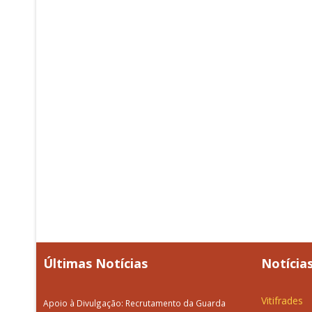
Últimas Notícias
Notícias
Vitifrades
Apoio à Divulgação: Recrutamento da Guarda