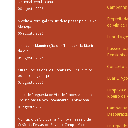
Nacional Republicana
Campanha d
06 agosto 2026
Empreitada
A Volta a Portugal em Bicicleta passa pelo Baixo
de Vila de 
Alentejo
06 agosto 2026
Luar d'Ago
Limpeza e Manutenção dos Tanques do Ribeiro
Passeio pa
da Vila
Pensionista
05 agosto 2026
Concerto c
Curso Profissional de Bombeiro: O teu futuro
pode começar aqui!
Luar D'Ago
05 agosto 2026
Limpeza e
Junta de Freguesia de Vila de Frades Adjudica
Ribeiro da V
Projeto para Novo Loteamento Habitacional
01 agosto 2026
Campanha 
Desbaratiz
Município de Vidigueira Promove Passeio de
Verão às Festas do Povo de Campo Maior
Entrega do 