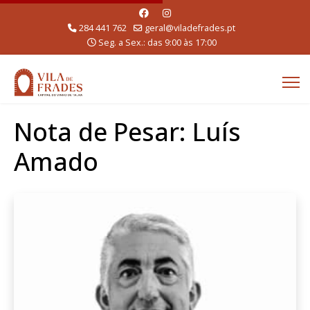
284 441 762
geral@viladefrades.pt
Seg. a Sex.: das 9:00 às 17:00
Nota de Pesar: Luís
Amado