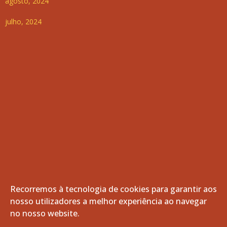
agosto, 2024
julho, 2024
Recorremos à tecnologia de cookies para garantir aos
nosso utilizadores a melhor experiência ao navegar
© 2026 Freguesia de Vila de Frades. Todos os direitos
no nosso website.
reservados.