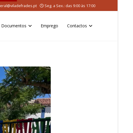
eral@viladefrades.pt
Seg. a Sex.: das 9:00 às 17:00
Documentos
Emprego
Contactos