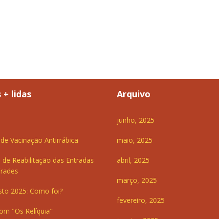
 + lidas
Arquivo
junho, 2025
e Vacinação Antirrábica
maio, 2025
 de Reabilitação das Entradas
abril, 2025
Frades
março, 2025
sto 2025: Como foi?
fevereiro, 2025
om "Os Relíquia"