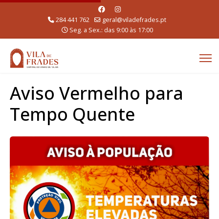
284 441 762
geral@viladefrades.pt
Seg. a Sex.: das 9:00 às 17:00
Aviso Vermelho para
Tempo Quente