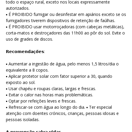
todo o espaço rural, exceto nos locais expressamente
autorizados.
▪ É PROIBIDO fumigar ou desinfestar em apiários exceto se os
fumigadores tiverem dispositivos de retenção de faúlhas.
▪ É PROIBIDO usar motorroçadoras (com cabeças metálicas),
corta-matos e destroçadores das 11h00 ao pôr do sol. Evite o
uso de grades de discos.
𝗥𝗲𝗰𝗼𝗺𝗲𝗻𝗱𝗮𝗰̧𝗼̃𝗲𝘀:
▪ Aumentar a ingestão de água, pelo menos 1,5 litros/dia o
equivalente a 8 copos.
▪ Aplicar protetor solar com fator superior a 30, quando
exposto ao sol.
▪ Usar chapéu e roupas claras, largas e frescas.
▪ Evitar o calor nas horas mais problemáticas.
▪ Optar por refeições leves e frescas.
▪ Refrescar-se com água ao longo do dia. ▪ Ter especial
atenção com doentes crónicos, crianças, pessoas idosas e
pessoas isoladas.
𝗔 𝗽𝗿𝗲𝘃𝗲𝗻𝗰̧𝗮̃𝗼 𝘀𝗮𝗹𝘃𝗮 𝘃𝗶𝗱𝗮𝘀.