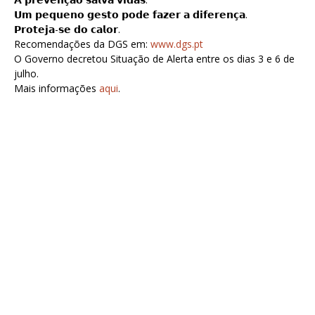
𝗨𝗺 𝗽𝗲𝗾𝘂𝗲𝗻𝗼 𝗴𝗲𝘀𝘁𝗼 𝗽𝗼𝗱𝗲 𝗳𝗮𝘇𝗲𝗿 𝗮 𝗱𝗶𝗳𝗲𝗿𝗲𝗻𝗰̧𝗮.
𝗣𝗿𝗼𝘁𝗲𝗷𝗮-𝘀𝗲 𝗱𝗼 𝗰𝗮𝗹𝗼𝗿.
Recomendações da DGS em:
www.dgs.pt
O Governo decretou Situação de Alerta entre os dias 3 e 6 de
julho.
Mais informações
aqui
.