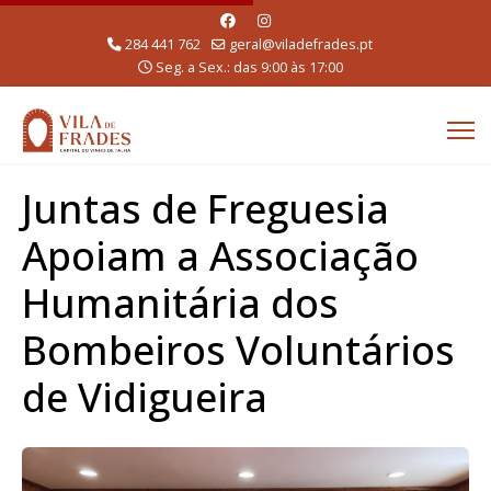
284 441 762
geral@viladefrades.pt
Seg. a Sex.: das 9:00 às 17:00
Juntas de Freguesia
Apoiam a Associação
Humanitária dos
Bombeiros Voluntários
de Vidigueira