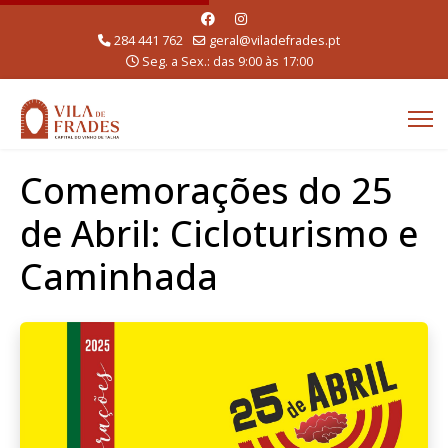
284 441 762
geral@viladefrades.pt
Seg. a Sex.: das 9:00 às 17:00
Comemorações do 25
de Abril: Cicloturismo e
Caminhada