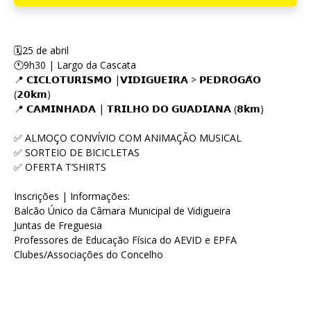
🗓25 de abril
🕚9h30 | Largo da Cascata
📍 𝗖𝗜𝗖𝗟𝗢𝗧𝗨𝗥𝗜𝗦𝗠𝗢 |𝗩𝗜𝗗𝗜𝗚𝗨𝗘𝗜𝗥𝗔 > 𝗣𝗘𝗗𝗥𝗢́𝗚𝗔̃𝗢
(𝟮𝟬𝗸𝗺)
📍 𝗖𝗔𝗠𝗜𝗡𝗛𝗔𝗗𝗔 | 𝗧𝗥𝗜𝗟𝗛𝗢 𝗗𝗢 𝗚𝗨𝗔𝗗𝗜𝗔𝗡𝗔 (𝟴𝗸𝗺)
✅ ALMOÇO CONVÍVIO COM ANIMAÇÃO MUSICAL
✅ SORTEIO DE BICICLETAS
✅ OFERTA T’SHIRTS
Inscrições | Informações:
Balcão Único da Câmara Municipal de Vidigueira
Juntas de Freguesia
Professores de Educação Física do AEVID e EPFA
Clubes/Associações do Concelho