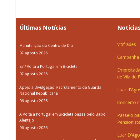
Últimas Notícias
Notícias
Vitifrades
Manutenção do Centro de Dia
07 agosto 2026
Campanha d
87.ª Volta a Portugal em Bicicleta
Empreitada
07 agosto 2026
de Vila de 
Apoio à Divulgação: Recrutamento da Guarda
Luar d'Ago
Nacional Republicana
06 agosto 2026
Concerto c
A Volta a Portugal em Bicicleta passa pelo Baixo
Passeio pa
Alentejo
Pensionista
06 agosto 2026
Luar D'Ago