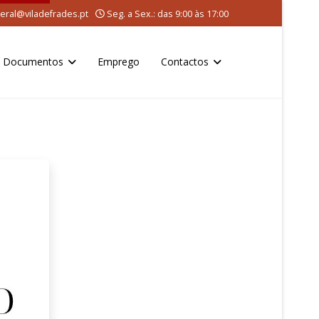
eral@viladefrades.pt
Seg. a Sex.: das 9:00 às 17:00
Documentos
Emprego
Contactos