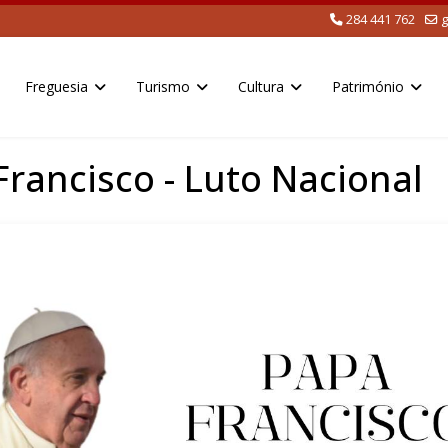
284 441 762
g
Freguesia
Turismo
Cultura
Património
rancisco - Luto Nacional