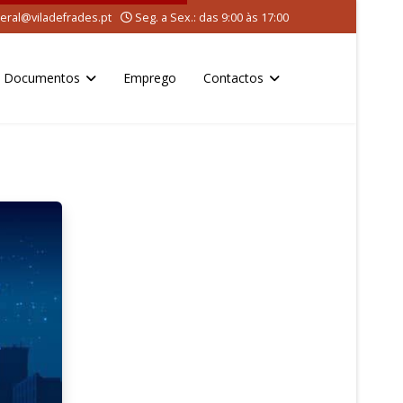
eral@viladefrades.pt
Seg. a Sex.: das 9:00 às 17:00
Documentos
Emprego
Contactos