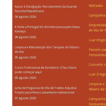
Vitifrades
Apoio à Divulgação: Recrutamento da Guarda
Nacional Republicana
Campanha d
06 agosto 2026
Empreitada
A Volta a Portugal em Bicicleta passa pelo Baixo
de Vila de 
Alentejo
06 agosto 2026
Luar d'Ago
Limpeza e Manutenção dos Tanques do Ribeiro
Passeio pa
da Vila
Pensionista
05 agosto 2026
Concerto c
Curso Profissional de Bombeiro: O teu futuro
pode começar aqui!
Luar D'Ago
05 agosto 2026
Limpeza e
Junta de Freguesia de Vila de Frades Adjudica
Ribeiro da V
Projeto para Novo Loteamento Habitacional
01 agosto 2026
Campanha 
Desbaratiz