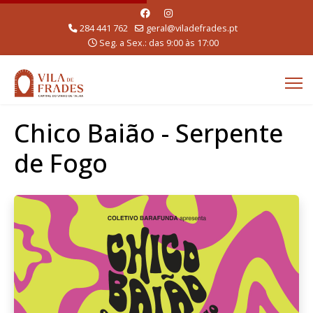
284 441 762
geral@viladefrades.pt
Seg. a Sex.: das 9:00 às 17:00
Chico Baião - Serpente
de Fogo