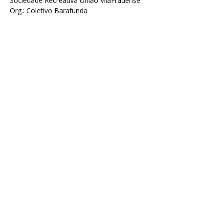
Sociedade Recreativa União VilaFradense
Org.: Coletivo Barafunda