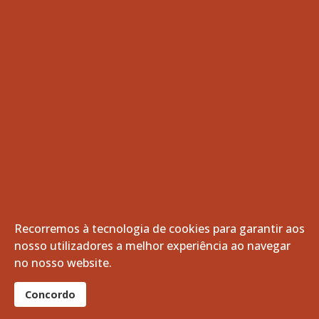
Recorremos à tecnologia de cookies para garantir aos
nosso utilizadores a melhor experiência ao navegar
© 2026 Freguesia de Vila de Frades. Todos os direitos
no nosso website.
reservados.
®
Concordo
website por:
smardigital