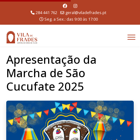
284 441 762
geral@viladefrades.pt
Seg. a Sex.: das 9:00 às 17:00
Apresentação da
Marcha de São
Cucufate 2025