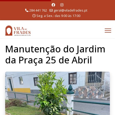
284 441 762
geral@viladefrades.pt
Seg. a Sex.: das 9:00 às 17:00
Manutenção do Jardim
da Praça 25 de Abril