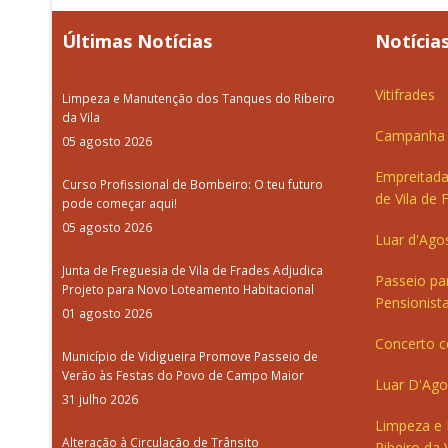
Últimas Notícias
Notícias
Vitifrades
Limpeza e Manutenção dos Tanques do Ribeiro
da Vila
Campanha d
05 agosto 2026
Empreitada
Curso Profissional de Bombeiro: O teu futuro
de Vila de 
pode começar aqui!
05 agosto 2026
Luar d'Ago
Junta de Freguesia de Vila de Frades Adjudica
Passeio pa
Projeto para Novo Loteamento Habitacional
Pensionista
01 agosto 2026
Concerto c
Município de Vidigueira Promove Passeio de
Verão às Festas do Povo de Campo Maior
Luar D'Ago
31 julho 2026
Limpeza e
Alteração à Circulação de Trânsito
Ribeiro da V