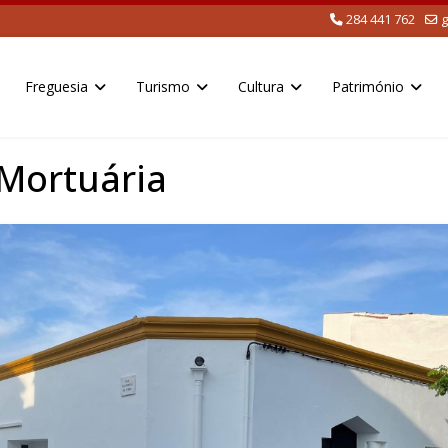
284 441 762
g
Freguesia
Turismo
Cultura
Património
Mortuária