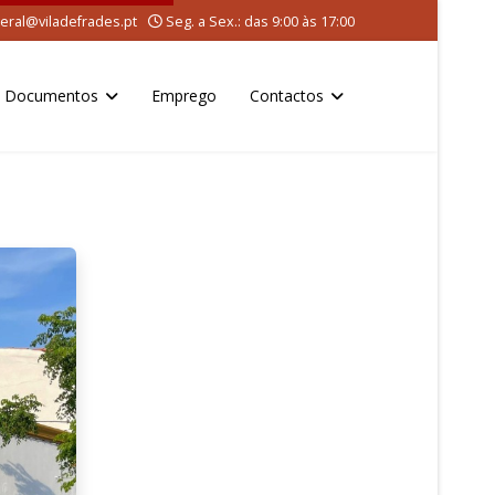
eral@viladefrades.pt
Seg. a Sex.: das 9:00 às 17:00
Documentos
Emprego
Contactos