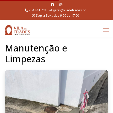
284 441 762
geral@viladefrades.pt
Seg. a Sex.: das 9:00 às 17:00
Manutenção e
Limpezas